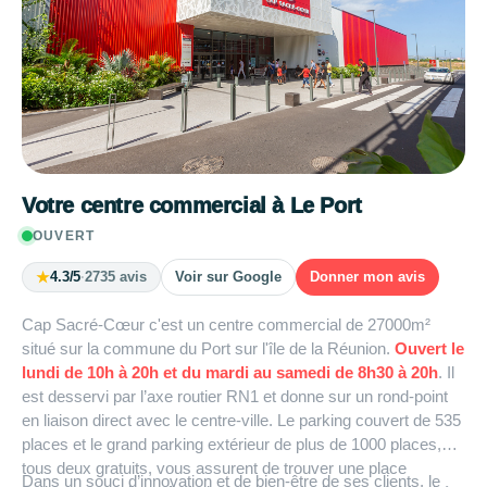
Votre centre commercial à Le Port
OUVERT
★
4.3/5
·
2735 avis
Voir sur Google
Donner mon avis
Cap Sacré-Cœur c'est un centre commercial de 27000m²
situé sur la commune du Port sur l'île de la Réunion.
Ouvert le
lundi de 10h à 20h et du mardi au samedi de 8h30 à 20h
. Il
est desservi par l’axe routier RN1 et donne sur un rond-point
en liaison direct avec le centre-ville. Le parking couvert de 535
places et le grand parking extérieur de plus de 1000 places,
tous deux gratuits, vous assurent de trouver une place
Dans un souci d’innovation et de bien-être de ses clients, le