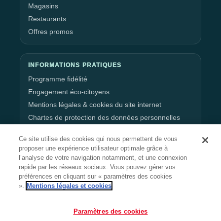
Magasins
Restaurants
Offres promos
INFORMATIONS PRATIQUES
Programme fidélité
Engagement éco-citoyens
Mentions légales & cookies du site internet
Chartes de protection des données personnelles
Gestion de vos données personnelles
Ce site utilise des cookies qui nous permettent de vous
proposer une expérience utilisateur optimale grâce à
l’analyse de votre navigation notamment, et une connexion
RESTEZ CONNECTÉ
rapide par les réseaux sociaux. Vous pouvez gérer vos
préférences en cliquant sur « paramètres des cookies
».
Mentions légales et cookies
Suivez l’actualité, les événements et les offres du
Paramètres des cookies
centre.